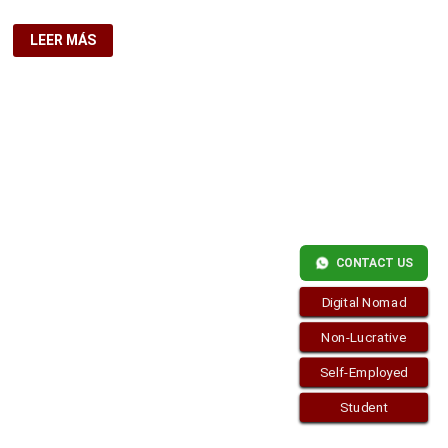
ADVANTAGES
LEER MÁS
OF
THE
GOLDEN
VISA
Copyright © 2026
visa.how
. Funciona con
WordPress
y
Bam
.
CONTACT US
Digital Nomad
Non-Lucrative
Self-Employed
Student