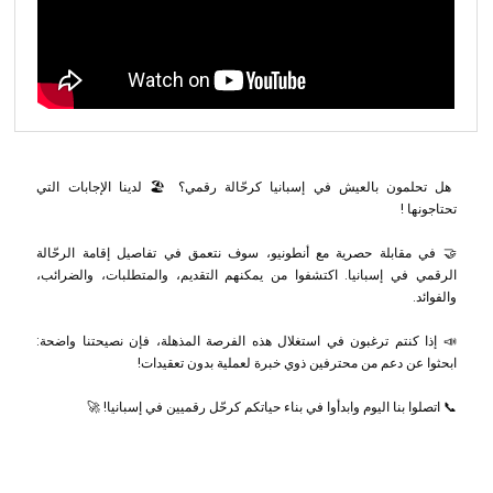
هل تحلمون بالعيش في إسبانيا كرحّالة رقمي؟ 🏖️ لدينا الإجابات التي
تحتاجونها !
🤝 في مقابلة حصرية مع أنطونيو، سوف نتعمق في تفاصيل إقامة الرحّالة
الرقمي في إسبانيا. اكتشفوا من يمكنهم التقديم، والمتطلبات، والضرائب،
والفوائد.
📣 إذا كنتم ترغبون في استغلال هذه الفرصة المذهلة، فإن نصيحتنا واضحة:
ابحثوا عن دعم من محترفين ذوي خبرة لعملية بدون تعقيدات!
📞 اتصلوا بنا اليوم وابدأوا في بناء حياتكم كرحّل رقميين في إسبانيا! 🚀