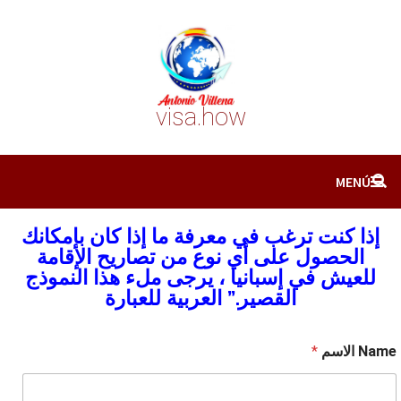
Salta
a
contenid
visa.how
MENÚ
إذا كنت ترغب في معرفة ما إذا كان بإمكانك
الحصول على أي نوع من تصاريح الإقامة
للعيش في إسبانيا ، يرجى ملء هذا النموذج
القصير.” العربية للعبارة
Name الاسم
*