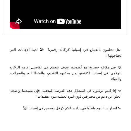
هل تحلمون بالعيش في إسبانيا كرحّالة رقمي؟ 🏖️ لدينا الإجابات التي
تحتاجونها !
🤝 في مقابلة حصرية مع أنطونيو، سوف نتعمق في تفاصيل إقامة الرحّالة
الرقمي في إسبانيا. اكتشفوا من يمكنهم التقديم، والمتطلبات، والضرائب،
والفوائد.
📣 إذا كنتم ترغبون في استغلال هذه الفرصة المذهلة، فإن نصيحتنا واضحة:
ابحثوا عن دعم من محترفين ذوي خبرة لعملية بدون تعقيدات!
📞 اتصلوا بنا اليوم وابدأوا في بناء حياتكم كرحّل رقميين في إسبانيا! 🚀