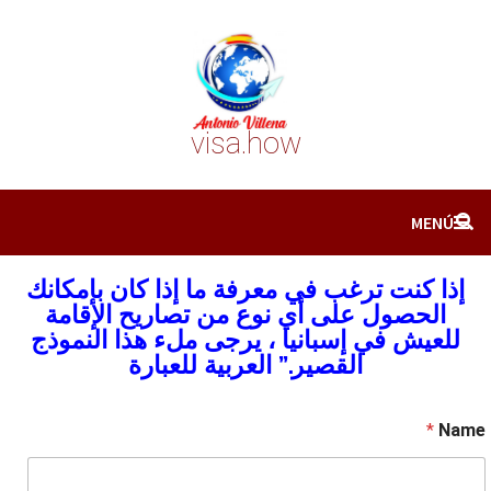
Salta
a
contenid
visa.how
MENÚ
إذا كنت ترغب في معرفة ما إذا كان بإمكانك
الحصول على أي نوع من تصاريح الإقامة
للعيش في إسبانيا ، يرجى ملء هذا النموذج
القصير.” العربية للعبارة
*
Name